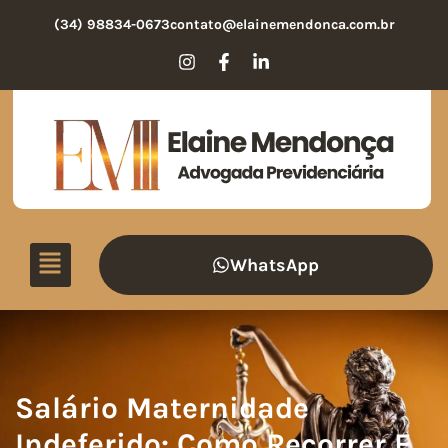
(34) 98834-0673
contato@elainemendonca.com.br
WhatsApp
Salário Maternidade
Indeferido: Como Recorrer E