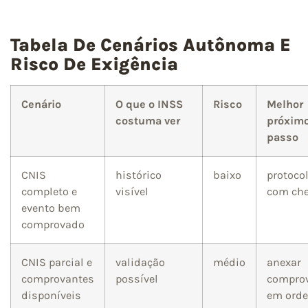
Tabela De Cenários Autônoma E
Risco De Exigência
Cenário
O que o INSS
Risco
Melhor
costuma ver
próxim
passo
CNIS
histórico
baixo
protoco
completo e
visível
com che
evento bem
comprovado
CNIS parcial e
validação
médio
anexar
comprovantes
possível
compro
disponíveis
em ord