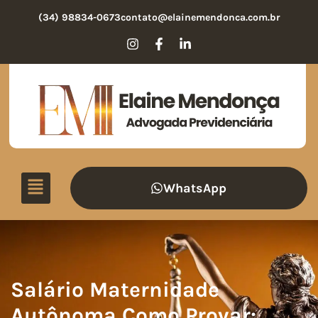
(34) 98834-0673
contato@elainemendonca.com.br
WhatsApp
Salário Maternidade
Autônoma Como Provar: