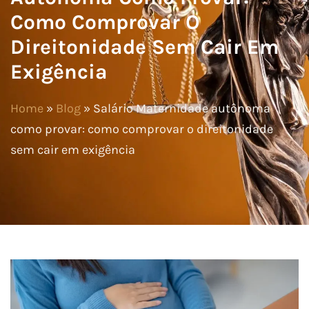
Como Comprovar O
Direitonidade Sem Cair Em
Exigência
Home
»
Blog
»
Salário Maternidade autônoma
como provar: como comprovar o direitonidade
sem cair em exigência