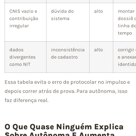
CNIS vazio e
dúvida do
alto
montar
contribuição
sistema
dossiê
irregular
linha d
tempo
dados
inconsistência
alto
corrigir
divergentes
de cadastro
e anexa
como NIT
identid
Essa tabela evita o erro de protocolar no impulso e
depois correr atrás de prova. Para autônoma, isso
faz diferença real.
O Que Quase Ninguém Explica
Sobre Autônoma E Aumenta