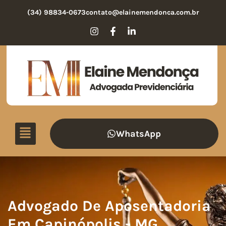
(34) 98834-0673
contato@elainemendonca.com.br
WhatsApp
Advogado De Aposentadoria
Em Capinópolis - MG